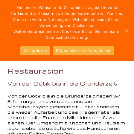
Menü
Um unsere Webseite für Sie optimal zu gestalten und
fortlaufend verbessern zu können, verwenden wir Cookies.
Durch die weitere Nutzung der Webseite stimmen Sie der
Verwendung von Cookies zu.
Weitere Informationen zu Cookies erhalten Sie in unserer
Datenschutzerklärung.
Akzeptieren
Datenschutzerklärung lesen
Restauration
Von der Gotik bis in die Gründerzeit
Von der Gotik bis in die Gründerzeit haben wir
Erfahrungen mit verschiedensten
Möbelbaustylen gesammelt. Unter anderem
die wieder Aufarbeitung des Trägermaterials
ohne das alte Furnier in Mitleidenschaft zu
ziehen. Der Umgang mit Knochen und Hautleim
ist uns ebenso geläufig wie das Handpolieren
mit dem Ballen. Ein großes