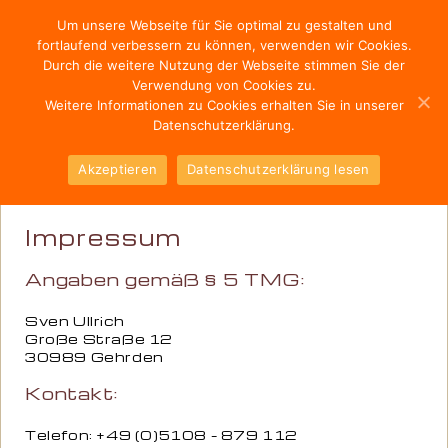
Menü
Um unsere Webseite für Sie optimal zu gestalten und
fortlaufend verbessern zu können, verwenden wir Cookies.
Durch die weitere Nutzung der Webseite stimmen Sie der
Verwendung von Cookies zu.
Weitere Informationen zu Cookies erhalten Sie in unserer
Datenschutzerklärung.
Akzeptieren
Datenschutzerklärung lesen
Impressum
Angaben gemäß § 5 TMG:
Sven Ullrich
Große Straße 12
30989
Gehrden
Kontakt:
Telefon: +49 (0)
5108 – 879 112