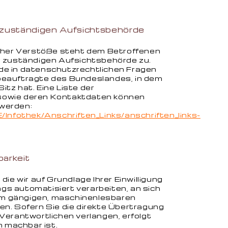
 zuständigen Aufsichtsbehörde
icher Verstöße steht dem Betroffenen
r zuständigen Aufsichtsbehörde zu.
e in datenschutzrechtlichen Fragen
eauftragte des Bundeslandes, in dem
tz hat. Eine Liste der
owie deren Kontaktdaten können
werden:
/Infothek/Anschriften_Links/anschriften_links-
arkeit
ie wir auf Grundlage Ihrer Einwilligung
rags automatisiert verarbeiten, an sich
nem gängigen, maschinenlesbaren
n. Sofern Sie die direkte Übertragung
Verantwortlichen verlangen, erfolgt
h machbar ist.