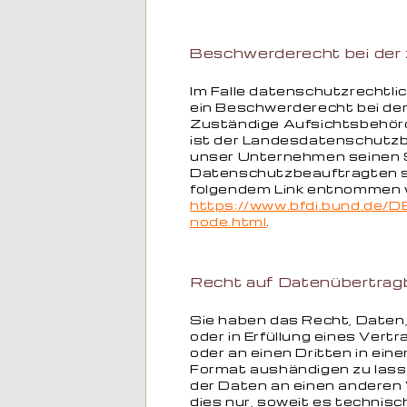
Beschwerderecht bei der
Im Falle datenschutzrechtl
ein Beschwerderecht bei de
Zuständige Aufsichtsbehörd
ist der Landesdatenschutzb
unser Unternehmen seinen Si
Datenschutzbeauftragten s
folgendem Link entnommen 
https://www.bfdi.bund.de/DE
node.html
.
Recht auf Datenübertragb
Sie haben das Recht, Daten, d
oder in Erfüllung eines Vert
oder an einen Dritten in ei
Format aushändigen zu lasse
der Daten an einen anderen 
dies nur, soweit es technisc