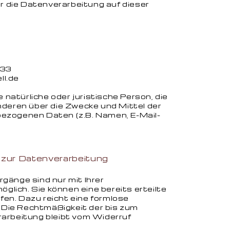
ür die Datenverarbeitung auf dieser
 33
ll.de
e natürliche oder juristische Person, die
nderen über die Zwecke und Mittel der
ezogenen Daten (z.B. Namen, E-Mail-
.
g zur Datenverarbeitung
gänge sind nur mit Ihrer
öglich. Sie können eine bereits erteilte
ufen. Dazu reicht eine formlose
. Die Rechtmäßigkeit der bis zum
arbeitung bleibt vom Widerruf