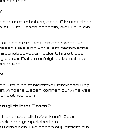
entnehmen.
?
 dadurch erhoben, dass Sie uns diese
h z.B. um Daten handeln, die Sie in ein
atisch beim Besuch der Website
asst. Das sind vor allem technische
, Betriebssystem oder Uhrzeit des
ng dieser Daten erfolgt automatisch,
betreten.
n?
en, um eine fehlerfreie Bereitstellung
en. Andere Daten können zur Analyse
wendet werden.
züglich Ihrer Daten?
ht unentgeltlich Auskunft über
eck Ihrer gespeicherten
u erhalten. Sie haben außerdem ein