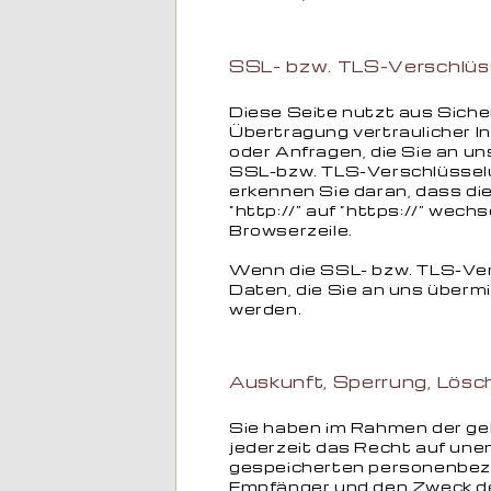
SSL- bzw. TLS-Verschlüs
Diese Seite nutzt aus Sich
Übertragung vertraulicher In
oder Anfragen, die Sie an un
SSL-bzw. TLS-Verschlüsselu
erkennen Sie daran, dass di
“http://” auf “https://” wec
Browserzeile.
Wenn die SSL- bzw. TLS-Vers
Daten, die Sie an uns übermi
werden.
Auskunft, Sperrung, Lös
Sie haben im Rahmen der g
jederzeit das Recht auf unen
gespeicherten personenbez
Empfänger und den Zweck de