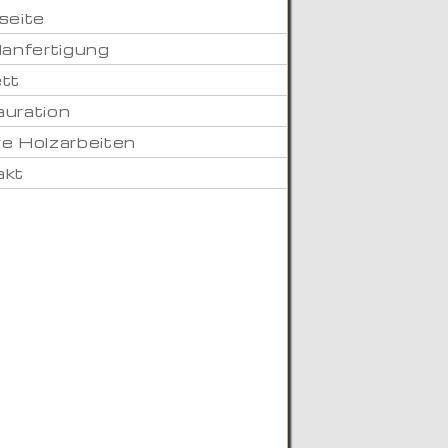
seite
lanfertigung
tt
uration
e Holzarbeiten
akt