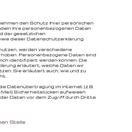
 nehmen den Schutz Ihrer persönlichen
ndeln Ihre personenbezogenen Daten
d der gesetzlichen
wie dieser Datenschutzerklärung.
nutzen, werden verschiedene
rhoben. Personenbezogene Daten sind
ich identifiziert werden können. Die
ärung erläutert, welche Daten wir
tzen. Sie erläutert auch, wie und zu
ht.
die Datenübertragung im Internet (z.B.
-Mail) Sicherheitslücken aufweisen
 der Daten vor dem Zugriff durch Dritte
hen Stelle