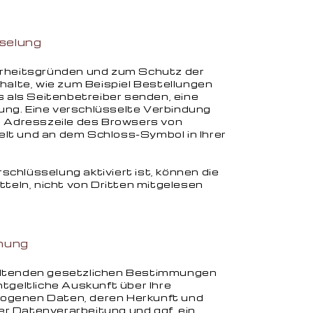
selung
erheitsgründen und zum Schutz der
halte, wie zum Beispiel Bestellungen
s als Seitenbetreiber senden, eine
ng. Eine verschlüsselte Verbindung
e Adresszeile des Browsers von
hselt und an dem Schloss-Symbol in Ihrer
chlüsselung aktiviert ist, können die
tteln, nicht von Dritten mitgelesen
chung
eltenden gesetzlichen Bestimmungen
tgeltliche Auskunft über Ihre
ogenen Daten, deren Herkunft und
r Datenverarbeitung und ggf. ein